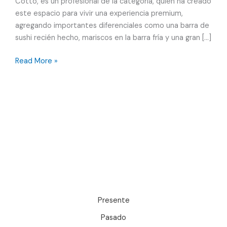
Cotto, es un profesional de la categoría, quien ha creado
este espacio para vivir una experiencia premium,
agregando importantes diferenciales como una barra de
sushi recién hecho, mariscos en la barra fría y una gran […]
Gaucinho,
Read More »
nuevo
rodzio
brasileño
en
el
sur
de
la
CDMX
Presente
Pasado