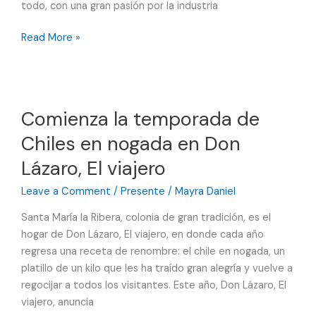
todo, con una gran pasión por la industria
Mexipan
Read More »
2026:
Feria
de
la
Comienza la temporada de
Industria
Chiles en nogada en Don
Panadera
celebra
Lázaro, El viajero
exitosa
edición
Leave a Comment
/
Presente
/
Mayra Daniel
18
Santa María la Ribera, colonia de gran tradición, es el
hogar de Don Lázaro, El viajero, en donde cada año
regresa una receta de renombre: el chile en nogada, un
platillo de un kilo que les ha traído gran alegría y vuelve a
regocijar a todos los visitantes. Este año, Don Lázaro, El
viajero, anuncia