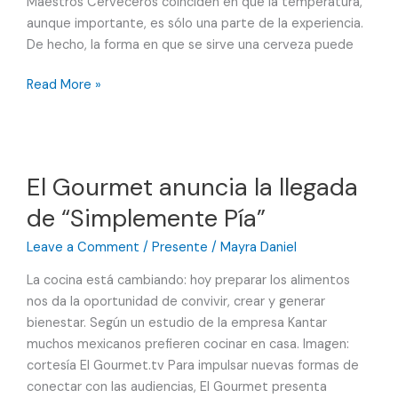
Maestros Cerveceros coinciden en que la temperatura,
aunque importante, es sólo una parte de la experiencia.
De hecho, la forma en que se sirve una cerveza puede
Cinco
Read More »
claves
para
disfrutar
mejor
El Gourmet anuncia la llegada
una
de “Simplemente Pía”
cerveza
este
Leave a Comment
/
Presente
/
Mayra Daniel
verano
La cocina está cambiando: hoy preparar los alimentos
nos da la oportunidad de convivir, crear y generar
bienestar. Según un estudio de la empresa Kantar
muchos mexicanos prefieren cocinar en casa. Imagen:
cortesía El Gourmet.tv Para impulsar nuevas formas de
conectar con las audiencias, El Gourmet presenta