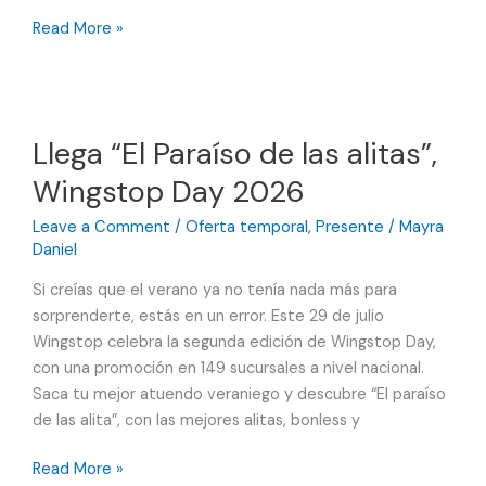
Comienza
Read More »
la
temporada
de
Chiles
Llega “El Paraíso de las alitas”,
en
Wingstop Day 2026
nogada
en
Leave a Comment
/
Oferta temporal
,
Presente
/
Mayra
Don
Daniel
Lázaro,
El
Si creías que el verano ya no tenía nada más para
viajero
sorprenderte, estás en un error. Este 29 de julio
Wingstop celebra la segunda edición de Wingstop Day,
con una promoción en 149 sucursales a nivel nacional.
Saca tu mejor atuendo veraniego y descubre “El paraíso
de las alita”, con las mejores alitas, bonless y
Llega
Read More »