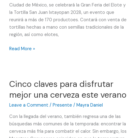
Ciudad de México, se celebrará la Gran Feria del Elote y
la Tortilla San Juan Ixtayopan 2028, un evento que
reunirá a más de 170 productoes. Contará con venta de
tortillas hechas a mano con semillas tradicionales de la
región, así como elotes,
Feria
Read More »
del
Elote
y
la
Cinco claves para disfrutar
Tortilla
mejor una cerveza este verano
en
San
Leave a Comment
/
Presente
/
Mayra Daniel
Juan
Ixtayopan,
Con la llegada del verano, también regresa una de las
2026
búsquedas más comunes de la temporada: encontrar la
cerveza más fría para combatir el calor. Sin embargo, los