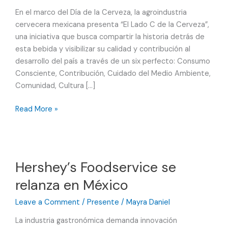
En el marco del Día de la Cerveza, la agroindustria
cervecera mexicana presenta “El Lado C de la Cerveza”,
una iniciativa que busca compartir la historia detrás de
esta bebida y visibilizar su calidad y contribución al
desarrollo del país a través de un six perfecto: Consumo
Consciente, Contribución, Cuidado del Medio Ambiente,
Comunidad, Cultura […]
“El
Read More »
Lado
C
de
la
Hershey’s Foodservice se
Cerveza”
relanza en México
destaca
la
Leave a Comment
/
Presente
/
Mayra Daniel
contribución
de
La industria gastronómica demanda innovación