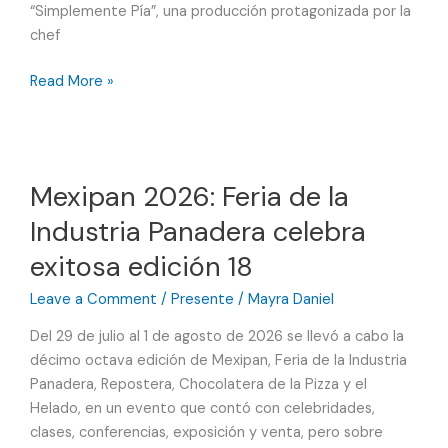
“Simplemente Pía”, una producción protagonizada por la
chef
El
Read More »
Gourmet
anuncia
la
llegada
Mexipan 2026: Feria de la
de
Industria Panadera celebra
“Simplemente
Pía”
exitosa edición 18
Leave a Comment
/
Presente
/
Mayra Daniel
Del 29 de julio al 1 de agosto de 2026 se llevó a cabo la
décimo octava edición de Mexipan, Feria de la Industria
Panadera, Repostera, Chocolatera de la Pizza y el
Helado, en un evento que contó con celebridades,
clases, conferencias, exposición y venta, pero sobre