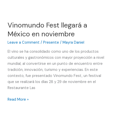
“El
Paraíso
de
las
Vinomundo Fest llegará a
alitas”,
México en noviembre
Wingstop
Day
Leave a Comment
/
Presente
/
Mayra Daniel
2026
El vino se ha consolidado como uno de los productos
culturales y gastronómicos con mayor proyección a nivel
mundial, al convertirse en un punto de encuentro entre
tradición, innovación, turismo y experiencias. En este
contexto, fue presentado Vinomundo Fest, un festival
que se realizará los días 28 y 29 de noviembre en el
Restaurante Las
Vinomundo
Read More »
Fest
llegará