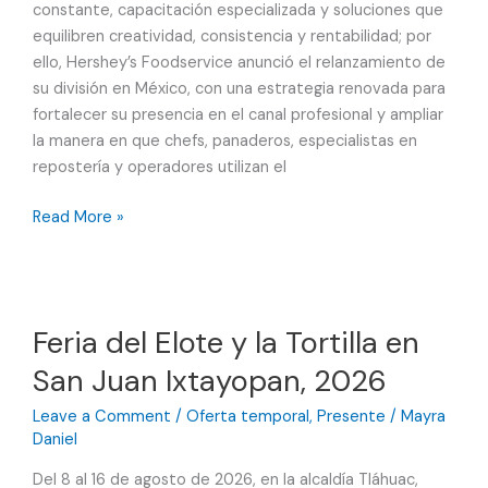
la
constante, capacitación especializada y soluciones que
Cerveza
equilibren creatividad, consistencia y rentabilidad; por
a
ello, Hershey’s Foodservice anunció el relanzamiento de
la
su división en México, con una estrategia renovada para
economía
fortalecer su presencia en el canal profesional y ampliar
y
la manera en que chefs, panaderos, especialistas en
cultura
repostería y operadores utilizan el
mexicana
Hershey’s
Read More »
Foodservice
se
relanza
en
Feria del Elote y la Tortilla en
México
San Juan Ixtayopan, 2026
Leave a Comment
/
Oferta temporal
,
Presente
/
Mayra
Daniel
Del 8 al 16 de agosto de 2026, en la alcaldía Tláhuac,