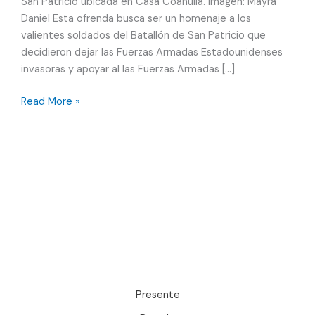
San Patricio ubicada en Casa Coahuila. Imagen: Mayra
Daniel Esta ofrenda busca ser un homenaje a los
valientes soldados del Batallón de San Patricio que
decidieron dejar las Fuerzas Armadas Estadounidenses
invasoras y apoyar al las Fuerzas Armadas […]
Visita
Read More »
la
Ofrenda
de
Destilería
San
Patricio
en
Casa
Coahuila
Presente