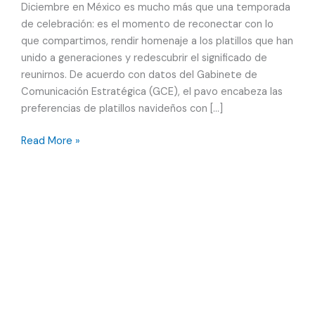
Diciembre en México es mucho más que una temporada
de celebración: es el momento de reconectar con lo
que compartimos, rendir homenaje a los platillos que han
unido a generaciones y redescubrir el significado de
reunirnos. De acuerdo con datos del Gabinete de
Comunicación Estratégica (GCE), el pavo encabeza las
preferencias de platillos navideños con […]
29
Read More »
%
de
mexicanos
elige
pavo
como
platillo
principal
en
fiestas