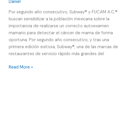
la
Daniel
Cerveza
Por segundo año consecutivo, Subway® y FUCAM A.C.®
a
buscan sensibilizar a la población mexicana sobre la
la
importancia de realizarse un correcto autoexamen
economía
mamario para detectar el cáncer de mama de forma
y
oportuna. Por segundo año consecutivo, y tras una
cultura
primera edición exitosa, Subway®, una de las marcas de
mexicana
restaurantes de servicio rápido más grandes del
Subway®
Read More »
y
FUCAM
A.C.®
se
unen
en
la
lucha
contra