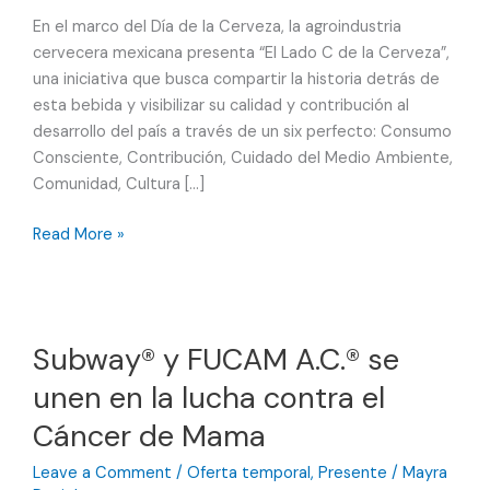
En el marco del Día de la Cerveza, la agroindustria
cervecera mexicana presenta “El Lado C de la Cerveza”,
una iniciativa que busca compartir la historia detrás de
esta bebida y visibilizar su calidad y contribución al
desarrollo del país a través de un six perfecto: Consumo
Consciente, Contribución, Cuidado del Medio Ambiente,
Comunidad, Cultura […]
“El
Read More »
Lado
C
de
la
Subway® y FUCAM A.C.® se
Cerveza”
unen en la lucha contra el
destaca
la
Cáncer de Mama
contribución
de
Leave a Comment
/
Oferta temporal
,
Presente
/
Mayra