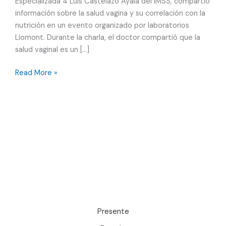
Especializada 4 Luis Castelazo Ayala del IMSS, compartió
información sobre la salud vagina y su correlación con la
nutrición en un evento organizado por laboratorios
Liomont. Durante la charla, el doctor compartió que la
salud vaginal es un […]
Nutrición,
Read More »
vitaminas
y
salud
vaginal
Presente