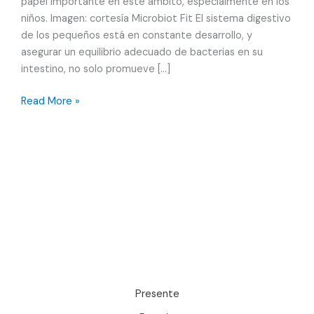
papel importante en este ámbito, especialmente en los
niños. Imagen: cortesía Microbiot Fit El sistema digestivo
de los pequeños está en constante desarrollo, y
asegurar un equilibrio adecuado de bacterias en su
intestino, no solo promueve […]
Probióticos
Read More »
masticables
para
niños:
Microbiot
Fit
Presente