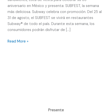
aniversario en México y presenta: SUBFEST, la semana
más deliciosa. Subway celebra con promoción. Del 25 al
31 de agosto, el SUBFEST se vivirá en restaurantes
Subway® de todo el país. Durante esta semana, los
consumidores podrán disfrutar de […]
Subway®
Read More »
celebra
35
años
en
México
con
SUBFEST
Presente