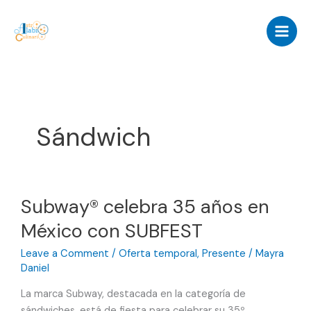
Skip
to
content
Sándwich
Subway® celebra 35 años en
México con SUBFEST
Leave a Comment
/
Oferta temporal
,
Presente
/
Mayra
Daniel
La marca Subway, destacada en la categoría de
sándwiches, está de fiesta para celebrar su 35º