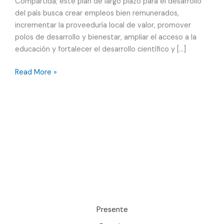
Compartida; este plan de largo plazo para el desarrollo
del país busca crear empleos bien remunerados,
incrementar la proveeduría local de valor, promover
polos de desarrollo y bienestar, ampliar el acceso a la
educación y fortalecer el desarrollo científico y […]
¿Cómo
Read More »
lograr
los
objetivos
del
Plan
México?
Presente