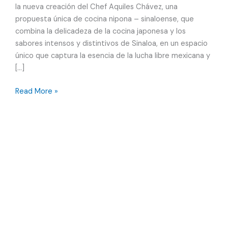
la nueva creación del Chef Aquiles Chávez, una
propuesta única de cocina nipona – sinaloense, que
combina la delicadeza de la cocina japonesa y los
sabores intensos y distintivos de Sinaloa, en un espacio
único que captura la esencia de la lucha libre mexicana y
[…]
Suchi:
Read More »
cocina
nipona
–
sinaloense
en
Casona
Roma
Norte