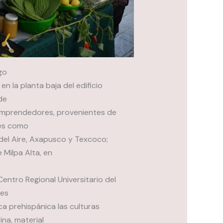
go
en la planta baja del edificio
de
 emprendedores, provenientes de
es como
 del Aire, Axapusco y Texcoco;
Milpa Alta, en
entro Regional Universitario del
les
 prehispánica las culturas
na, material