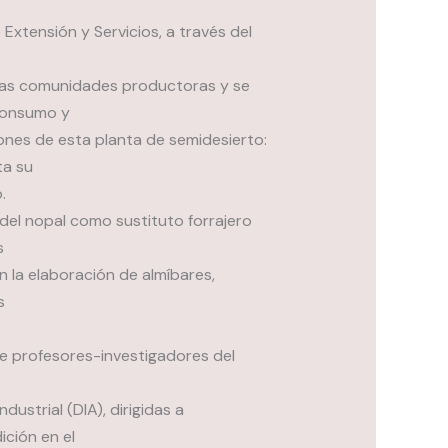
 Extensión y Servicios, a través del
 las comunidades productoras y se
consumo y
iones de esta planta de semidesierto:
ta su
.
 del nopal como sustituto forrajero
s
n la elaboración de almíbares,
s
e profesores-investigadores del
ustrial (DIA), dirigidas a
ción en el