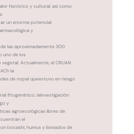
lor histórico y cultural; así como
os
tar un enorme potencial
 farmacológica y
l de las aproximadamente 300
o uno de los
o vegetal. Actualmente, el CRUAN
UACh la
dades de nopal queestuvo en riesgo
al fitogenético, lainvestigación
go y
ticas agroecológicas libres de
ncuentran el
con bocashi, humus y lixiviados de