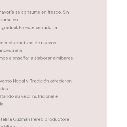
mayoría se consume en fresco. Sin
rvarse en
gradual. En este sentido, la
recer alternativas de nuevos
ancestral a
amos a enseñar a elaborar almíbares,
vento Nopal y Tradición ofrecieron
adas
ltando su valor nutricional e
ía
atalina Guzmán Pérez, productora
de Milpa