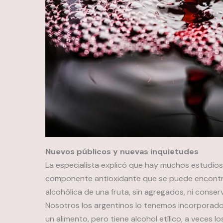
Nuevos públicos y nuevas inquietudes
La especialista explicó que hay muchos estudios 
componente antioxidante que se puede encontrar
alcohólica de una fruta, sin agregados, ni conser
Nosotros los argentinos lo tenemos incorporado 
un alimento, pero tiene alcohol etílico, a veces l