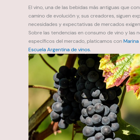
El vino, una de las bebidas más antiguas que co
camino de evolución y, sus creadores, siguen e
necesidades y expectativas de mercados exigen
Sobre las tendencias en consumo de vino y las
específicos del mercado, platicamos con
Marina 
Escuela Argentina de vinos.