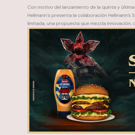
Con motivo del lanzamiento de la quinta y últim
Hellmann´s presenta la colaboración Hellmann’s
limitada, una propuesta que mezcla innovación, cu