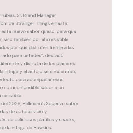
rrubias, Sr. Brand Manager
dom de Stranger Things en esta
o este nuevo sabor queso, para que
 sino también por el irresistible
os por que disfruten frente a las
parado para ustedes”. destacó.
ferente y disfruta de los placeres
 intriga y el antojo se encuentran,
 perfecto para acompañar esos
ndo su inconfundible sabor a un
resistible.
o del 2026, Hellmann’s Squeeze sabor
ndas de autoservicio y
 de deliciosos platillos y snacks,
de la intriga de Hawkins.