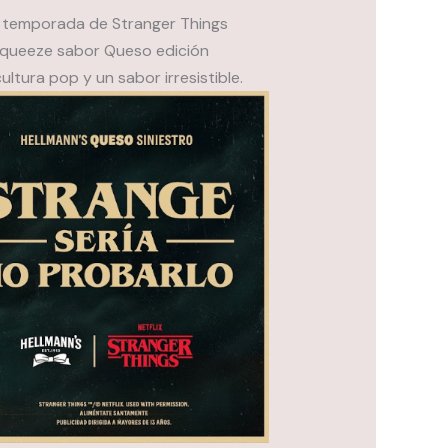
a temporada de Stranger Things
 Squeeze sabor Queso edición
ltura pop y un sabor irresistible.