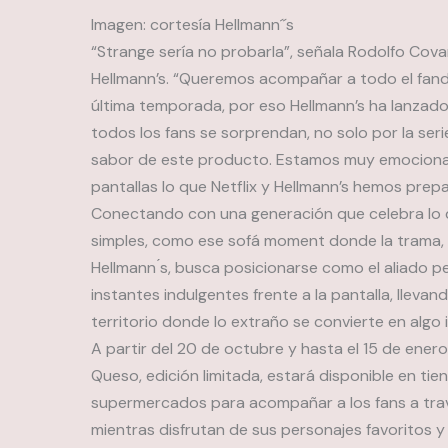
Imagen: cortesía Hellmann´´s
“Strange sería no probarla”, señala Rodolfo Cova
Hellmann’s. “Queremos acompañar a todo el fan
última temporada, por eso Hellmann’s ha lanzad
todos los fans se sorprendan, no solo por la serie,
sabor de este producto. Estamos muy emocionad
pantallas lo que Netflix y Hellmann’s hemos pre
Conectando con una generación que celebra lo di
simples, como ese sofá moment donde la trama, la
Hellmann ́s, busca posicionarse como el aliado
instantes indulgentes frente a la pantalla, lleva
territorio donde lo extraño se convierte en algo ir
A partir del 20 de octubre y hasta el 15 de ener
Queso, edición limitada, estará disponible en tie
supermercados para acompañar a los fans a través
mientras disfrutan de sus personajes favoritos y 