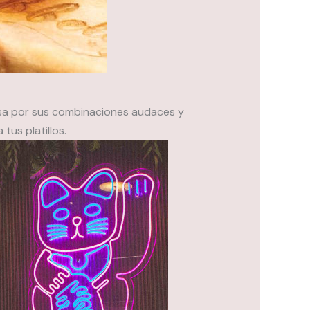
osa por sus combinaciones audaces y
tus platillos.