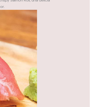
rispy Salmon Roll, una delicia
or.