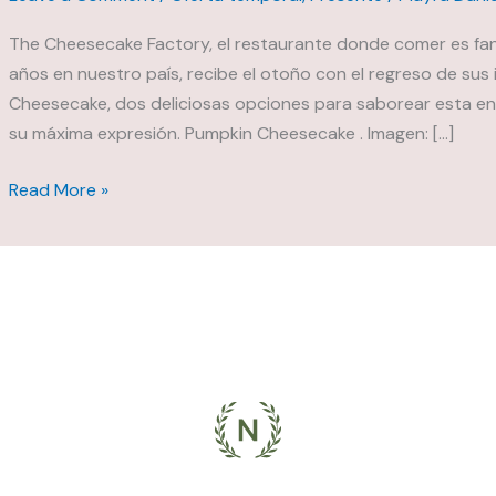
The Cheesecake Factory, el restaurante donde comer es fan
años en nuestro país, recibe el otoño con el regreso de s
Cheesecake, dos deliciosas opciones para saborear esta e
su máxima expresión. Pumpkin Cheesecake . Imagen: […]
Llega
Read More »
a
The
Cheesecake
Factory
el
sabor
de
temporada