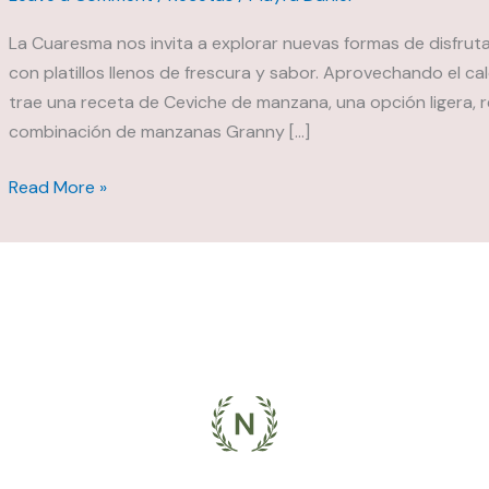
La Cuaresma nos invita a explorar nuevas formas de disfrut
con platillos llenos de frescura y sabor. Aprovechando el 
trae una receta de Ceviche de manzana, una opción ligera, r
combinación de manzanas Granny […]
Ceviche
Read More »
de
manzana:
recetas
originales
de
Cuaresma