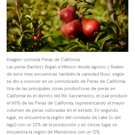
Imagen: cortesía Peras de California
Las peras Bartlett llegan a México desde agosto y finales
de este mes encuentras también la variedad Bosc, según
se dio a conocer en un comunicado de Peras de California.
Una de las principales zonas productoras de peras en
California es el distrito del Río Sacramento, el cual produce
el 66% de las Peras de California, representando el mayor
volumen de peras cultivadas en el estado. En segundo
lugar, se encuentra la región del condado de Lake (o del
lago) con un 22% de la producción y en tercer lugar se
encuentra la región de Mendocino con un 12%.