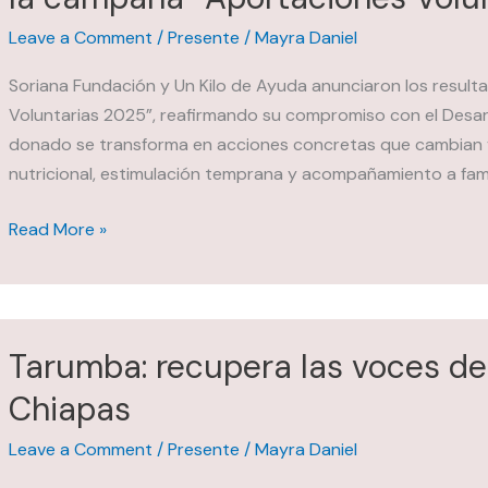
Leave a Comment
/
Presente
/
Mayra Daniel
Soriana Fundación y Un Kilo de Ayuda anunciaron los resul
Voluntarias 2025”, reafirmando su compromiso con el Desar
donado se transforma en acciones concretas que cambian v
nutricional, estimulación temprana y acompañamiento a famili
Soriana
Read More »
Fundación
y
Un
Kilo
Tarumba: recupera las voces de l
de
Chiapas
Ayuda
cumplen
Leave a Comment
/
Presente
/
Mayra Daniel
con