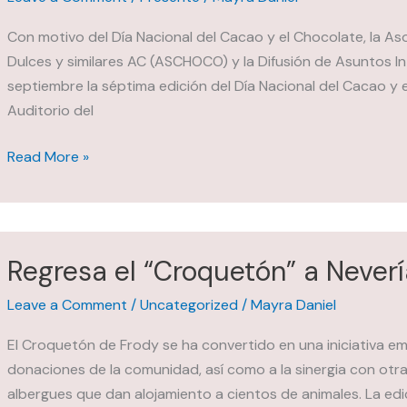
per
cápita
Con motivo del Día Nacional del Cacao y el Chocolate, la As
en
Dulces y similares AC (ASCHOCO) y la Difusión de Asuntos In
México
septiembre la séptima edición del Día Nacional del Cacao y e
terminan
Auditorio del
en
Así
la
Read More »
fue
basura
la
celebración
por
Regresa el “Croquetón” a Never
el
séptimo
Leave a Comment
/
Uncategorized
/
Mayra Daniel
Día
El Croquetón de Frody se ha convertido en una iniciativa emb
Nacional
donaciones de la comunidad, así como a la sinergia con otra
del
albergues que dan alojamiento a cientos de animales. La edic
Cacao