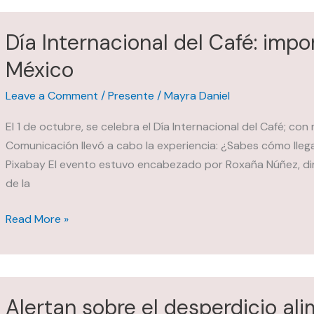
evento
Vegan
Día Internacional del Café: impo
Business
México
Summit
2025:
Leave a Comment
/
Presente
/
Mayra Daniel
se
entregaron
El 1 de octubre, se celebra el Día Internacional del Café; c
por
Comunicación llevó a cabo la experiencia: ¿Sabes cómo llega
segunda
Pixabay El evento estuvo encabezado por Roxaña Núñez, di
ocasión
de la
los
Día
premios
Read More »
Internacional
EVM
del
Café:
importante
Alertan sobre el desperdicio al
industria