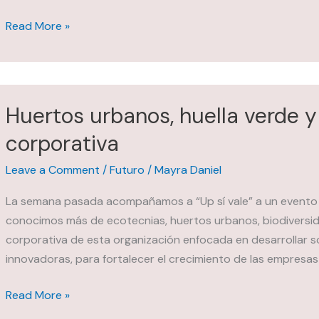
y
Regresa
Read More »
el
el
Chocolate
“Croquetón”
a
Neverías
Huertos urbanos, huella verde y
Frody
corporativa
Leave a Comment
/
Futuro
/
Mayra Daniel
La semana pasada acompañamos a “Up sí vale” a un evento 
conocimos más de ecotecnias, huertos urbanos, biodiversi
corporativa de esta organización enfocada en desarrollar s
innovadoras, para fortalecer el crecimiento de las empresas 
Huertos
Read More »
urbanos,