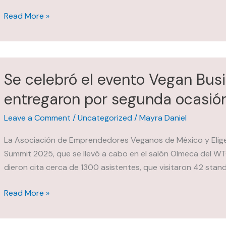
Reckitt
Read More »
y
el
Gobierno
de
Se celebró el evento Vegan Bus
Delicias
entregaron por segunda ocasió
anuncian
alianza
Leave a Comment
/
Uncategorized
/
Mayra Daniel
La Asociación de Emprendedores Veganos de México y Elige
Summit 2025, que se llevó a cabo en el salón Olmeca del WTC
dieron cita cerca de 1300 asistentes, que visitaron 42 sta
Se
Read More »
celebró
el