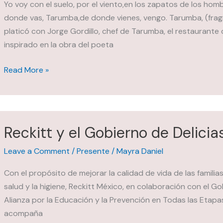
éxito
Yo voy con el suelo, por el viento,en los zapatos de los homb
la
donde vas, Tarumba,de donde vienes, vengo. Tarumba, (fragm
campaña
platicó con Jorge Gordillo, chef de Tarumba, el restaurante
“Aportaciones
inspirado en la obra del poeta
Voluntarias
Tarumba:
2025″
Read More »
recupera
las
voces
de
Reckitt y el Gobierno de Delicia
la
tradición
Leave a Comment
/
Presente
/
Mayra Daniel
culinaria
Con el propósito de mejorar la calidad de vida de las familia
en
salud y la higiene, Reckitt México, en colaboración con el Go
Chiapas
Alianza por la Educación y la Prevención en Todas las Etapas 
acompaña