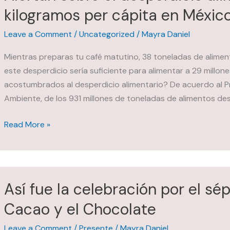
kilogramos per cápita en Méxic
para
México
Leave a Comment
/
Uncategorized
/
Mayra Daniel
Mientras preparas tu café matutino, 38 toneladas de alimen
este desperdicio sería suficiente para alimentar a 29 millo
acostumbrados al desperdicio alimentario? De acuerdo al P
Ambiente, de los 931 millones de toneladas de alimentos de
Alertan
Read More »
sobre
el
desperdicio
alimentario:
Así fue la celebración por el sé
anualmente
Cacao y el Chocolate
79
kilogramos
Leave a Comment
/
Presente
/
Mayra Daniel