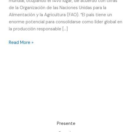
mundial, ocupando el 14vo lugar, de acuerdo con cifras
de la Organización de las Naciones Unidas para la
Alimentación y la Agricultura (FAO). “El país tiene un
enorme potencial para consolidarse como líder global en
la producción responsable […]
Acuicultura
Read More »
sostenible
en
México
Presente