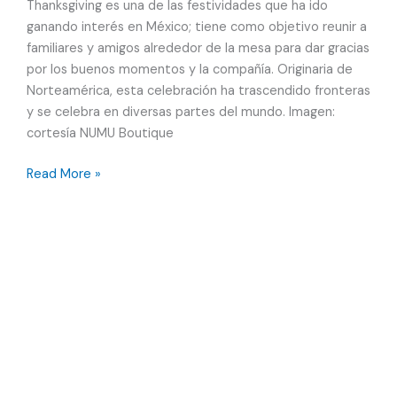
Thanksgiving es una de las festividades que ha ido
México
ganando interés en México; tiene como objetivo reunir a
y
familiares y amigos alrededor de la mesa para dar gracias
el
por los buenos momentos y la compañía. Originaria de
mundo
Norteamérica, esta celebración ha trascendido fronteras
y se celebra en diversas partes del mundo. Imagen:
cortesía NUMU Boutique
NUMU
Read More »
Boutique
Hotel
en
San
Miguel
de
Allende
revela
su
menú