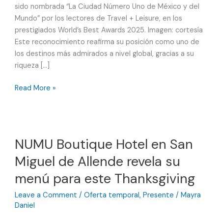
sido nombrada “La Ciudad Número Uno de México y del
Mundo” por los lectores de Travel + Leisure, en los
prestigiados World’s Best Awards 2025. Imagen: cortesía
Este reconocimiento reafirma su posición como uno de
los destinos más admirados a nivel global, gracias a su
riqueza […]
San
Read More »
Miguel
de
Allende
vuelve
NUMU Boutique Hotel en San
a
Miguel de Allende revela su
ser
reconocida
menú para este Thanksgiving
como
mejor
Leave a Comment
/
Oferta temporal
,
Presente
/
Mayra
ciudad
Daniel
de