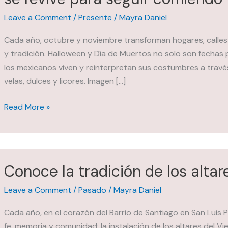
Leave a Comment
/
Presente
/
Mayra Daniel
Cada año, octubre y noviembre transforman hogares, calles 
y tradición. Halloween y Día de Muertos no solo son fechas 
los mexicanos viven y reinterpretan sus costumbres a tra
velas, dulces y licores. Imagen […]
Consumo
Read More »
en
Halloween
y
Día
Conoce la tradición de los altar
de
Muertos:
Leave a Comment
/
Pasado
/
Mayra Daniel
el
Cada año, en el corazón del Barrio de Santiago en San Luis 
país
fe, memoria y comunidad: la instalación de los altares del 