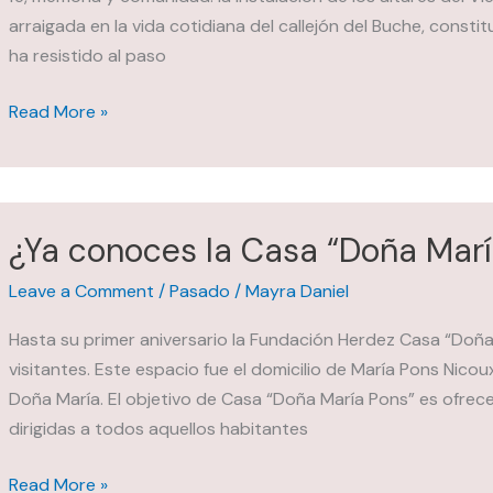
donde
arraigada en la vida cotidiana del callejón del Buche, consti
se
ha resistido al paso
revive
para
Conoce
Read More »
seguir
la
comiendo
tradición
de
los
¿Ya conoces la Casa “Doña Marí
altares
de
Leave a Comment
/
Pasado
/
Mayra Daniel
dolores
Hasta su primer aniversario la Fundación Herdez Casa “Doñ
visitantes. Este espacio fue el domicilio de María Pons Nico
Doña María. El objetivo de Casa “Doña María Pons” es ofrec
dirigidas a todos aquellos habitantes
¿Ya
Read More »