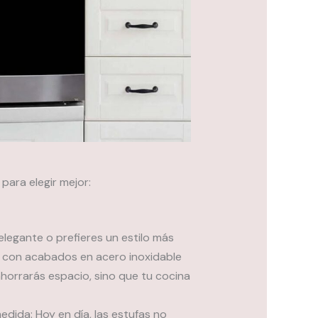
ara elegir mejor:
elegante o prefieres un estilo más
fa con acabados en acero inoxidable
horrarás espacio, sino que tu cocina
medida: Hoy en día, las estufas no