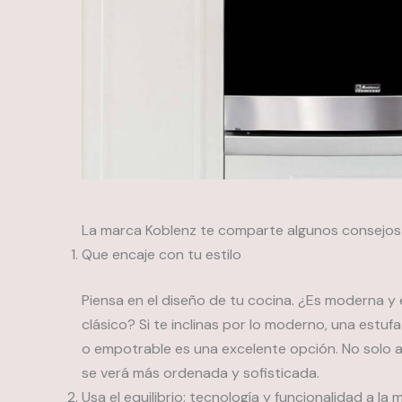
La marca Koblenz te comparte algunos consejos p
Que encaje con tu estilo
Piensa en el diseño de tu cocina. ¿Es moderna y 
clásico? Si te inclinas por lo moderno, una estu
o empotrable es una excelente opción. No solo a
se verá más ordenada y sofisticada.
Usa el equilibrio: tecnología y funcionalidad a la 