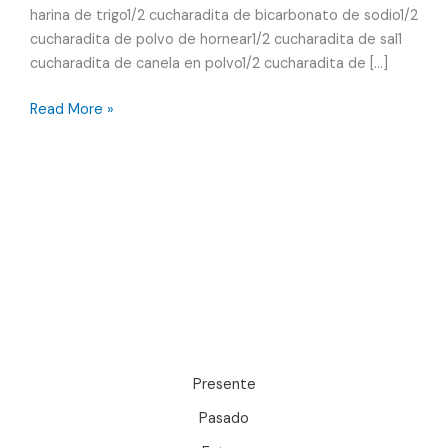
harina de trigo1/2 cucharadita de bicarbonato de sodio1/2
cucharadita de polvo de hornear1/2 cucharadita de sal1
cucharadita de canela en polvo1/2 cucharadita de […]
Pastel
Read More »
de
calabaza
especiado
Presente
Pasado