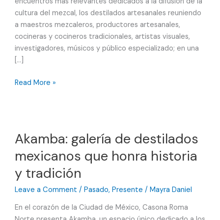
encuentros más relevantes dedicados a la difusión de la
cultura del mezcal, los destilados artesanales reuniendo
a maestros mezcaleros, productores artesanales,
cocineras y cocineros tradicionales, artistas visuales,
investigadores, músicos y público especializado; en una
[…]
Llega
Read More »
la
XII
edición
del
Akamba: galería de destilados
MEZCALFEST.MX
mexicanos que honra historia
y tradición
Leave a Comment
/
Pasado
,
Presente
/
Mayra Daniel
En el corazón de la Ciudad de México, Casona Roma
Norte presenta Akamba, un espacio único dedicado a los