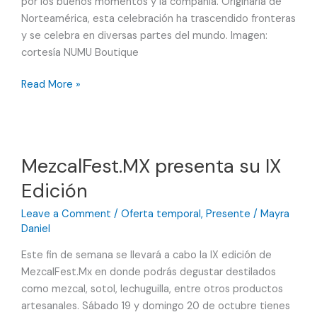
por los buenos momentos y la compañía. Originaria de
Norteamérica, esta celebración ha trascendido fronteras
y se celebra en diversas partes del mundo. Imagen:
cortesía NUMU Boutique
NUMU
Read More »
Boutique
Hotel
en
San
MezcalFest.MX presenta su IX
Miguel
Edición
de
Allende
Leave a Comment
/
Oferta temporal
,
Presente
/
Mayra
revela
Daniel
su
menú
Este fin de semana se llevará a cabo la IX edición de
para
MezcalFest.Mx en donde podrás degustar destilados
este
como mezcal, sotol, lechuguilla, entre otros productos
Thanksgiving
artesanales. Sábado 19 y domingo 20 de octubre tienes