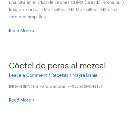
una cita en el Club de Leones CDMX (Ures 13, Roma Sur).
Imagen: cortesía MezcalFest.MX MezcalFest.MX es un
foro que amplifica
MezcalFest.MX
Read More »
presenta
su
IX
Edición
Cóctel de peras al mezcal
Leave a Comment
/
Recetas
/
Mayra Daniel
INGREDIENTES Para decorar: PROCEDIMIENTO
Cóctel
Read More »
de
peras
al
mezcal