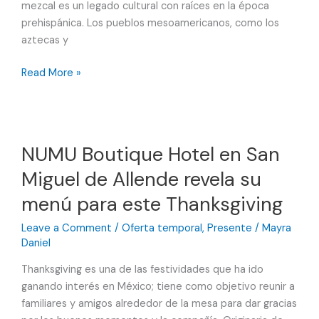
mezcal es un legado cultural con raíces en la época
prehispánica. Los pueblos mesoamericanos, como los
aztecas y
Turibus
Read More »
lanza
su
nuevo
Tour
NUMU Boutique Hotel en San
del
Miguel de Allende revela su
Mezcal
en
menú para este Thanksgiving
Puebla
Leave a Comment
/
Oferta temporal
,
Presente
/
Mayra
Daniel
Thanksgiving es una de las festividades que ha ido
ganando interés en México; tiene como objetivo reunir a
familiares y amigos alrededor de la mesa para dar gracias