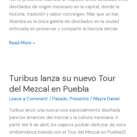
destilados de origen mexicano en la capital, donde la
historia, tradición y sabor convergen. Más que un bar,
Akamba es la única galería de destilados en la ciudad
enfocada en preservar y compartir la historia detrás
Akamba:
Read More »
galería
de
destilados
mexicanos
Turibus lanza su nuevo Tour
que
del Mezcal en Puebla
honra
historia
Leave a Comment
/
Pasado
,
Presente
/
Mayra Daniel
y
tradición
Turibus lanzó una nueva ruta especialmente diseñada
para los amantes del mezcal y la cultura mexicana. A
partir del 9 de abril, los viajeros podrán disfrutar de esta
emblemática bebida con el Tour del Mezcal en Puebla.El